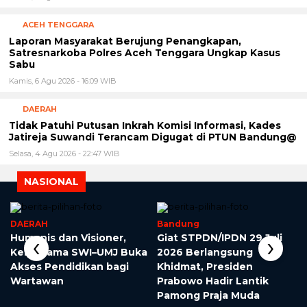
ACEH TENGGARA
Laporan Masyarakat Berujung Penangkapan,
Satresnarkoba Polres Aceh Tenggara Ungkap Kasus
Sabu
Kamis, 6 Agu 2026 - 16:09 WIB
DAERAH
Tidak Patuhi Putusan Inkrah Komisi Informasi, Kades
Jatireja Suwandi Terancam Digugat di PTUN Bandung@
Selasa, 4 Agu 2026 - 22:47 WIB
NASIONAL
DAERAH
Bandung
‹
›
Humanis dan Visioner,
Giat STPDN/IPDN 29 Juli
Kerja Sama SWI–UMJ Buka
2026 Berlangsung
Akses Pendidikan bagi
Khidmat, Presiden
Wartawan
Prabowo Hadir Lantik
Pamong Praja Muda