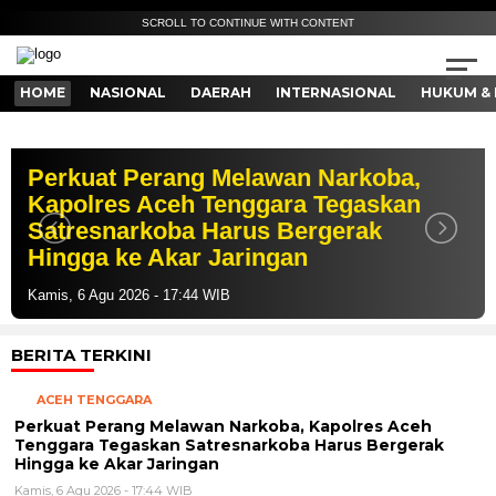
SCROLL TO CONTINUE WITH CONTENT
HOME
NASIONAL
DAERAH
INTERNASIONAL
HUKUM & 
Perkuat Perang Melawan Narkoba,
Kapolres Aceh Tenggara Tegaskan
Satresnarkoba Harus Bergerak
Hingga ke Akar Jaringan
Kamis, 6 Agu 2026 - 17:44 WIB
BERITA TERKINI
ACEH TENGGARA
Perkuat Perang Melawan Narkoba, Kapolres Aceh
Tenggara Tegaskan Satresnarkoba Harus Bergerak
Hingga ke Akar Jaringan
Kamis, 6 Agu 2026 - 17:44 WIB