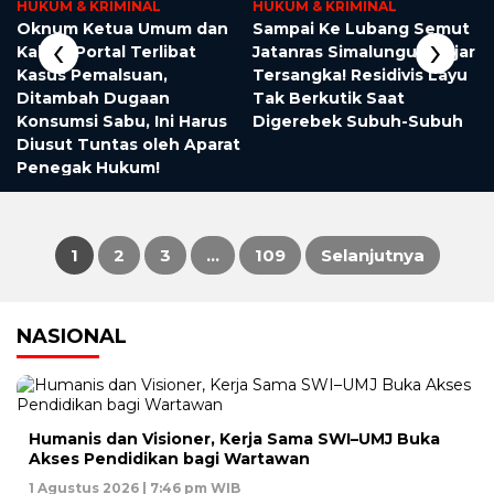
HUKUM & KRIMINAL
HUKUM & KRIMINAL
Oknum Ketua Umum dan
Sampai Ke Lubang Semut
‹
›
Kabiro Portal Terlibat
Jatanras Simalungun Kejar
Kasus Pemalsuan,
Tersangka! Residivis Layu
Ditambah Dugaan
Tak Berkutik Saat
Konsumsi Sabu, Ini Harus
Digerebek Subuh-Subuh
Diusut Tuntas oleh Aparat
Penegak Hukum!
1
2
3
…
109
Selanjutnya
Paginasi
NASIONAL
pos
Humanis dan Visioner, Kerja Sama SWI–UMJ Buka
Akses Pendidikan bagi Wartawan
1 Agustus 2026 | 7:46 pm WIB