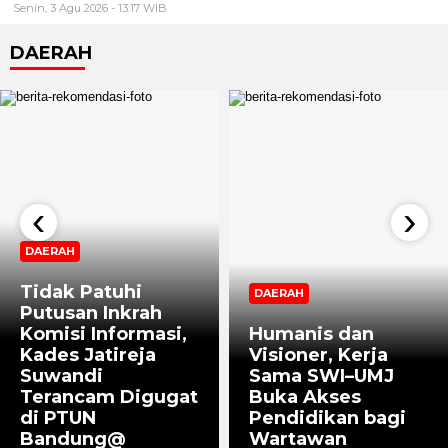
Senin, 3 Agu 2026 - 13:17 WIB
DAERAH
‹
›
DAERAH
Tidak Patuhi
DAERAH
Putusan Inkrah
Komisi Informasi,
Humanis dan
Kades Jatireja
Visioner, Kerja
Suwandi
Sama SWI–UMJ
Terancam Digugat
Buka Akses
di PTUN
Pendidikan bagi
Bandung@
Wartawan